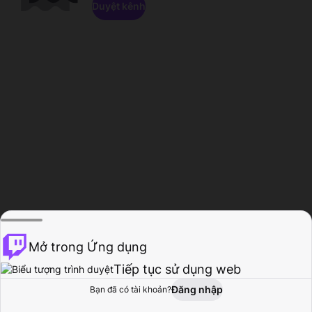
Duyệt kênh
Mở trong Ứng dụng
Tiếp tục sử dụng web
Đăng nhập
Bạn đã có tài khoản?
Trang chủ
Duyệt
Hoạt động
Hồ sơ