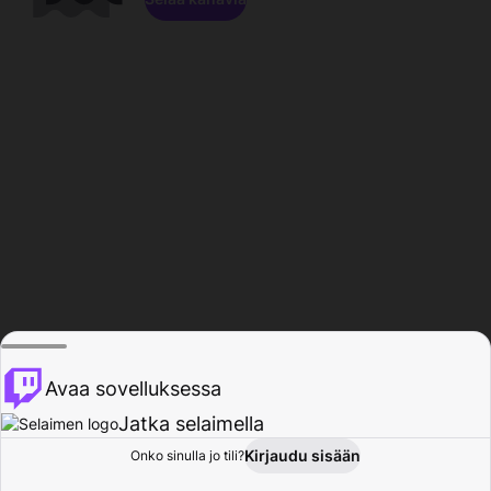
Avaa sovelluksessa
Jatka selaimella
Kirjaudu sisään
Onko sinulla jo tili?
Koti
Selaa
Toiminta
Profiili