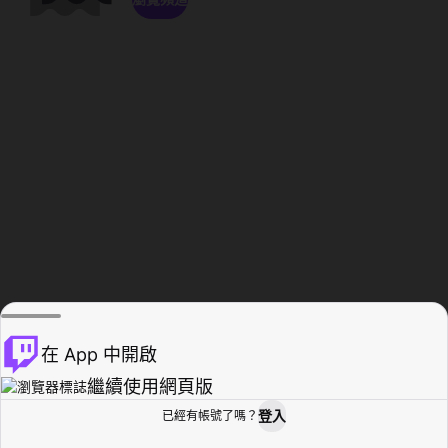
在 App 中開啟
繼續使用網頁版
登入
已經有帳號了嗎？
創作者基地
瀏覽
活動紀錄
個人檔案