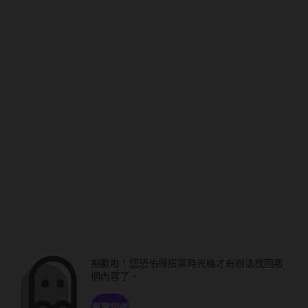
抱歉啦！您恐怕得搭乘時光機才有辦法找回那
個內容了。
瀏覽頻道