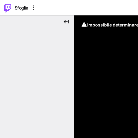
⌥
P
Sfoglia
Impossibile determinare