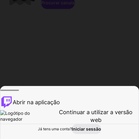
Procurar canais
Abrir na aplicação
Continuar a utilizar a versão
web
Iniciar sessão
Já tens uma conta?
Página inicial
Procurar
Atividade
Perfil