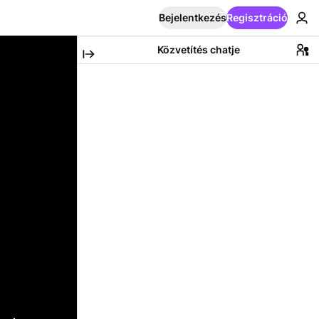
Bejelentkezés
Regisztráció
Közvetítés chatje