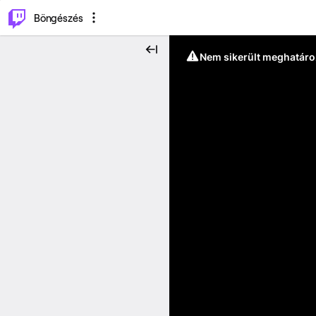
⌥
P
Böngészés
Nem sikerült meghatáro