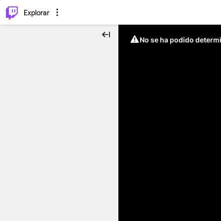
⌥
P
Explorar
No se ha podido determin