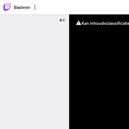
⌥
P
Bladeren
Kan inhoudsclassificati