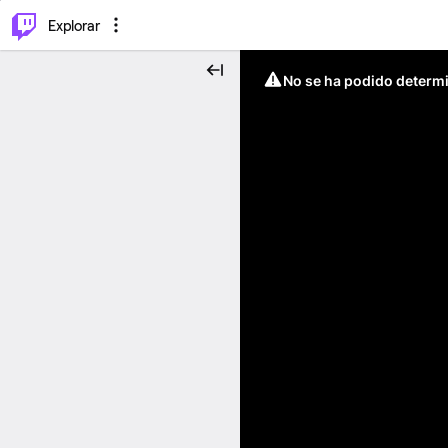
⌥
P
Explorar
No se ha podido determin