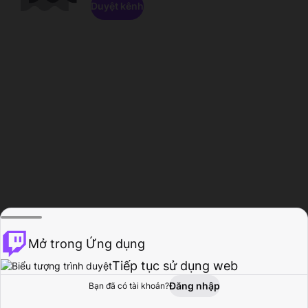
Duyệt kênh
Mở trong Ứng dụng
Tiếp tục sử dụng web
Đăng nhập
Bạn đã có tài khoản?
Trang chủ
Duyệt
Hoạt động
Hồ sơ