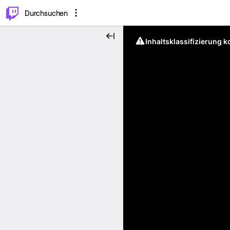
.
⌥
P
Durchsuchen
Inhaltsklassifizierung 