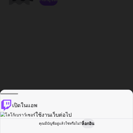
เปิดในแอพ
ใช้งานเว็บต่อไป
ล็อกอิน
คุณมีบัญชีอยู่แล้วใช่หรือไม่?
หน้าแรก
เรียกดู
กิจกรรม
โปรไฟล์