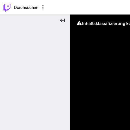
.
⌥
P
Durchsuchen
Inhaltsklassifizierung 