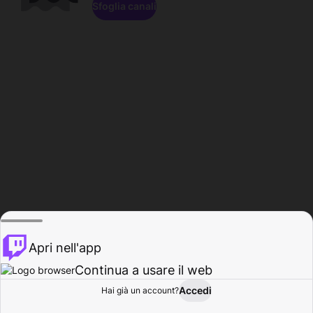
Sfoglia canali
Apri nell'app
Continua a usare il web
Accedi
Hai già un account?
Base
Sfoglia
Attività
Profilo