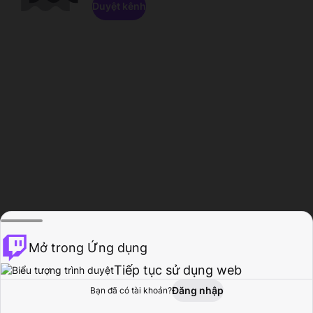
Duyệt kênh
Mở trong Ứng dụng
Tiếp tục sử dụng web
Đăng nhập
Bạn đã có tài khoản?
Trang chủ
Duyệt
Hoạt động
Hồ sơ