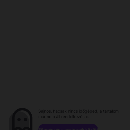
Sajnos, hacsak nincs időgéped, a tartalom
már nem áll rendelkezésre.
Böngészés a csatornák között