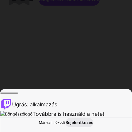
Ugrás: alkalmazás
Továbbra is használd a netet
Bejelentkezés
Már van fiókod?
Főoldal
Böngészés
Tevékenység
Profil