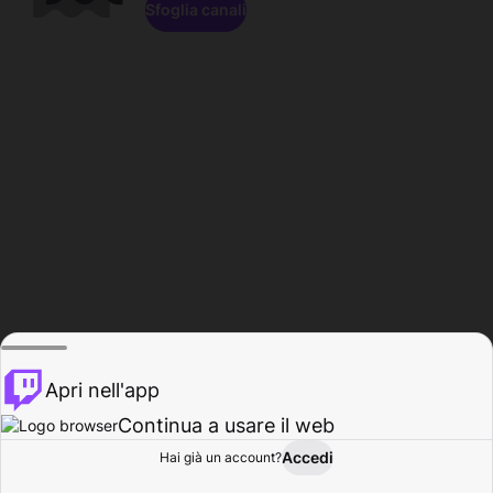
Sfoglia canali
Apri nell'app
Continua a usare il web
Accedi
Hai già un account?
Base
Sfoglia
Attività
Profilo