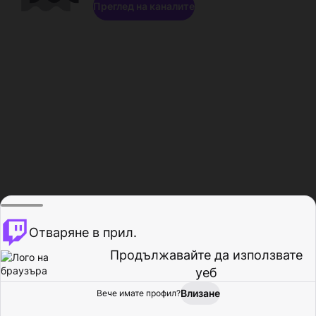
Преглед на каналите
Отваряне в прил.
Продължавайте да използвате
уеб
Влизане
Вече имате профил?
Начало
Преглед
Активност
Профил