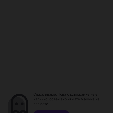
Съжаляваме. Това съдържание не е
налично, освен ако нямате машина на
времето.