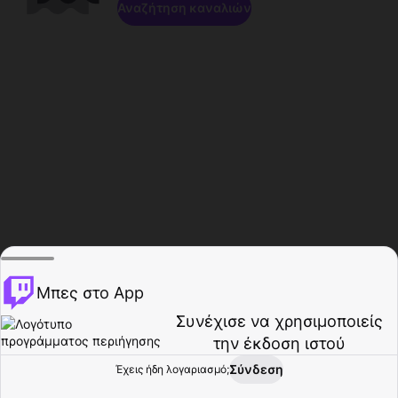
Αναζήτηση καναλιών
Μπες στο App
Συνέχισε να χρησιμοποιείς
την έκδοση ιστού
Σύνδεση
Έχεις ήδη λογαριασμό;
Αρχική σελίδα
Περιήγηση
Δραστηριότητα
Προφίλ