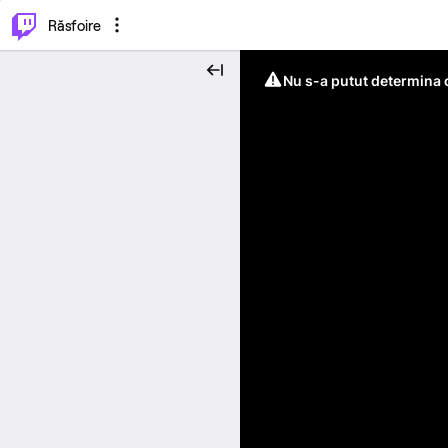
⌥
P
Răsfoire
Nu s-a putut determina c