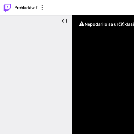
..
⌥
P
Prehľadávať
Nepodarilo sa určiť klas