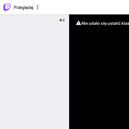
…
⌥
P
Przeglądaj
Nie udało się ustalić klas