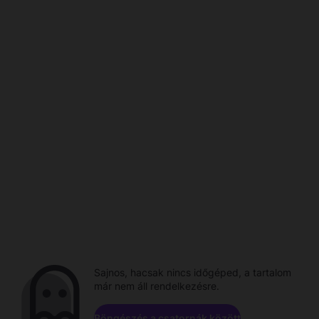
Sajnos, hacsak nincs időgéped, a tartalom
már nem áll rendelkezésre.
Böngészés a csatornák között