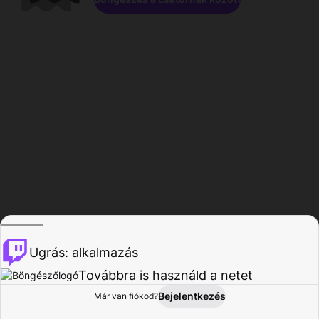
Ugrás: alkalmazás
Továbbra is használd a netet
Bejelentkezés
Már van fiókod?
Főoldal
Böngészés
Tevékenység
Profil