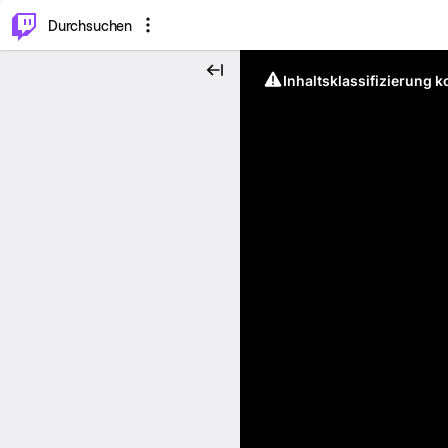
.
⌥
P
Durchsuchen
Inhaltsklassifizierung 