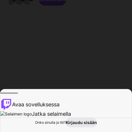
Avaa sovelluksessa
Jatka selaimella
Kirjaudu sisään
Onko sinulla jo tili?
Koti
Selaa
Toiminta
Profiili