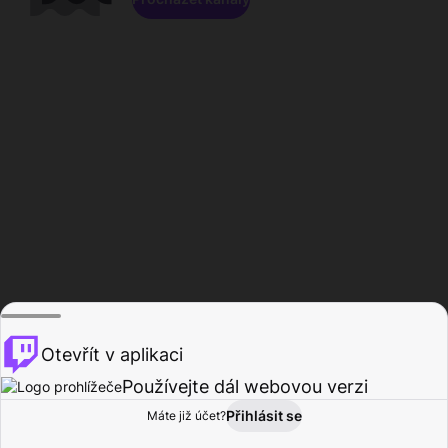
Otevřít v aplikaci
Používejte dál webovou verzi
Přihlásit se
Máte již účet?
Domů
Procházet
Aktivita
Profil