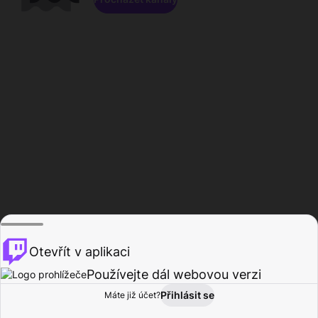
Otevřít v aplikaci
Používejte dál webovou verzi
Přihlásit se
Máte již účet?
Domů
Procházet
Aktivita
Profil