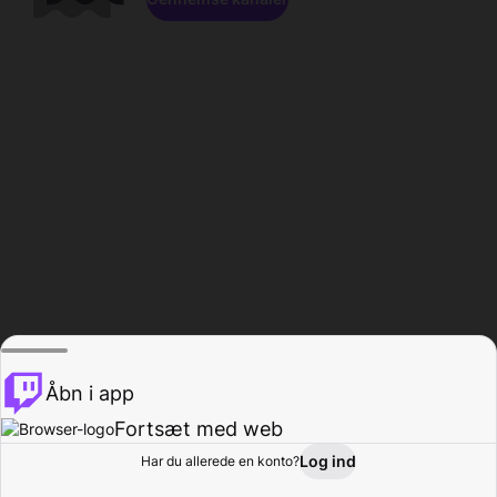
Åbn i app
Fortsæt med web
Log ind
Har du allerede en konto?
Hjem
Gennemse
Aktivitet
Profil