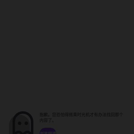
抱歉。您恐怕得搭乘时光机才有办法找回那个
内容了。
浏览频道