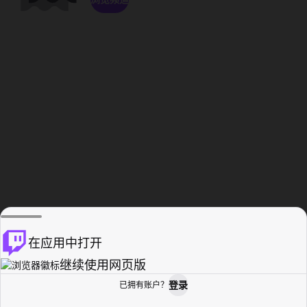
在应用中打开
继续使用网页版
登录
已拥有账户？
主页
浏览
活动纪录
个人资料