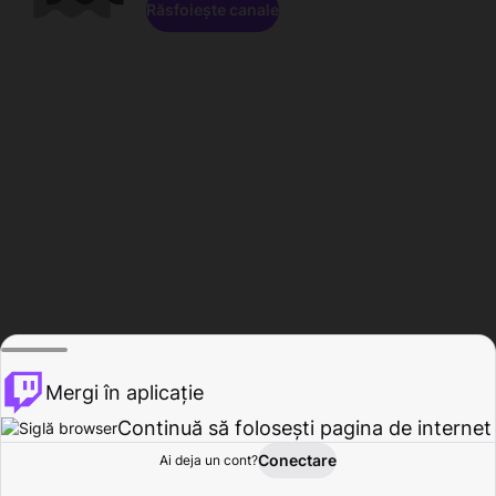
Răsfoiește canale
Mergi în aplicație
Continuă să folosești pagina de internet
Conectare
Ai deja un cont?
Acasă
Răsfoire
Activitate
Profil