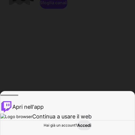
Sfoglia canali
Apri nell'app
Continua a usare il web
Accedi
Hai già un account?
Base
Sfoglia
Attività
Profilo