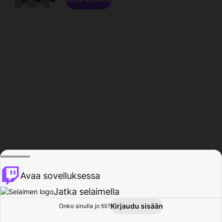
Avaa sovelluksessa
Jatka selaimella
Kirjaudu sisään
Onko sinulla jo tili?
Koti
Selaa
Toiminta
Profiili