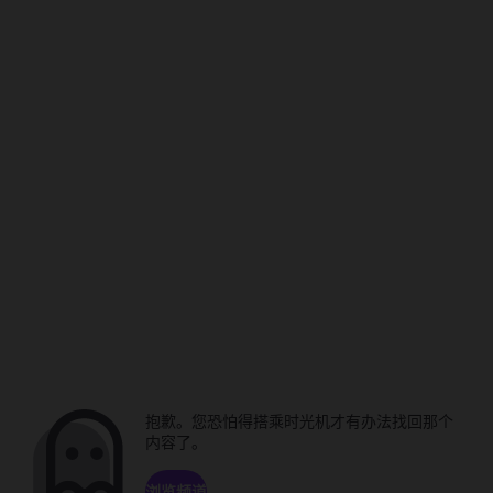
抱歉。您恐怕得搭乘时光机才有办法找回那个
内容了。
浏览频道