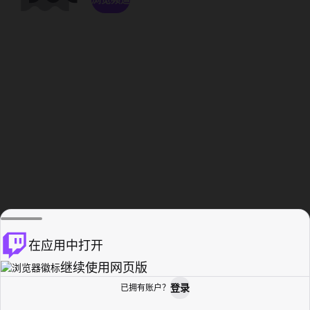
在应用中打开
继续使用网页版
登录
已拥有账户？
主页
浏览
活动纪录
个人资料