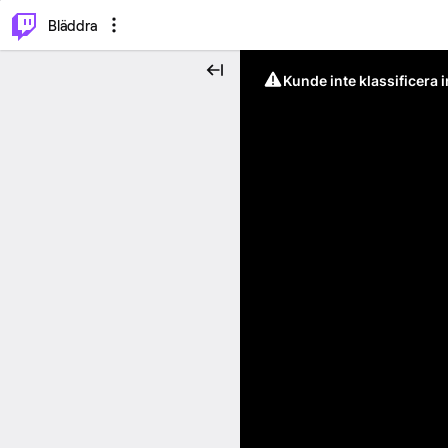
⌥
P
Bläddra
Kunde inte klassificera 