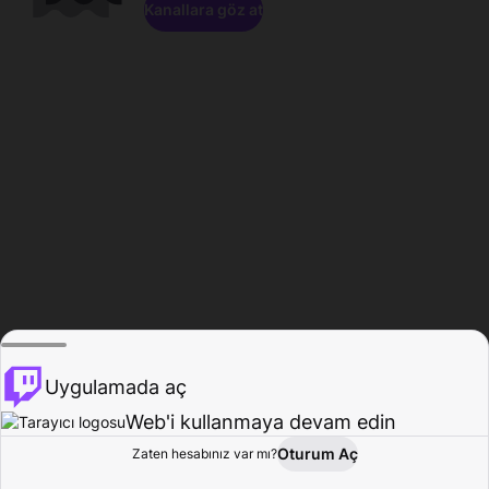
Kanallara göz at
Uygulamada aç
Web'i kullanmaya devam edin
Oturum Aç
Zaten hesabınız var mı?
Ana Sayfa
Gözat
Aktivite
Profil