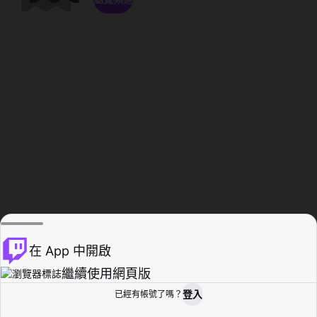
在 App 中開啟
繼續使用網頁版
登入
已經有帳號了嗎？
創作者基地
瀏覽
活動紀錄
個人檔案