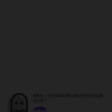
抱歉啦！您恐怕得搭乘時光機才有辦法找回那
個內容了。
瀏覽頻道