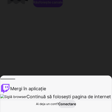
Răsfoiește canale
Mergi în aplicație
Continuă să folosești pagina de internet
Conectare
Ai deja un cont?
Acasă
Răsfoire
Activitate
Profil