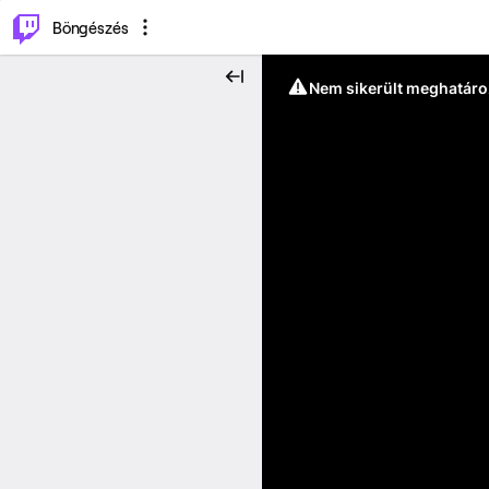
⌥
P
Böngészés
Nem sikerült meghatáro