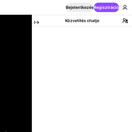
Bejelentkezés
Regisztráció
Közvetítés chatje