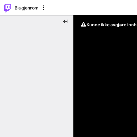
⌥
P
Bla gjennom
Kunne ikke avgjøre innh