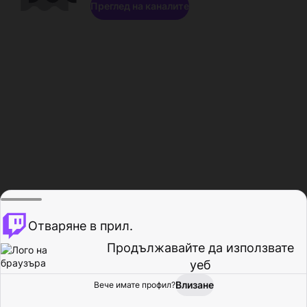
Преглед на каналите
Отваряне в прил.
Продължавайте да използвате
уеб
Влизане
Вече имате профил?
Начало
Преглед
Активност
Профил