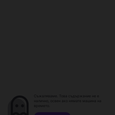
Съжаляваме. Това съдържание не е
налично, освен ако нямате машина на
времето.