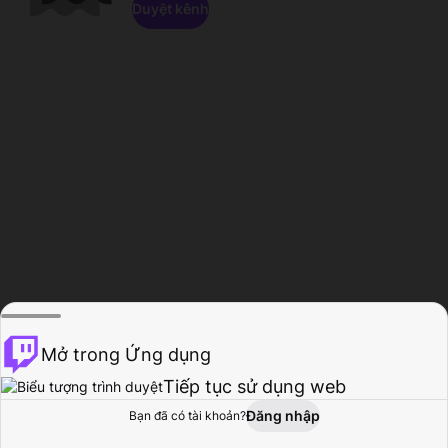
Duyệt kênh
Mở trong Ứng dụng
Tiếp tục sử dụng web
Đăng nhập
Bạn đã có tài khoản?
Trang chủ
Duyệt
Hoạt động
Hồ sơ