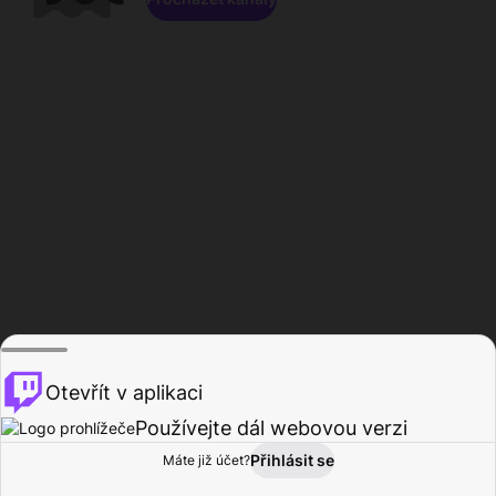
Otevřít v aplikaci
Používejte dál webovou verzi
Přihlásit se
Máte již účet?
Domů
Procházet
Aktivita
Profil