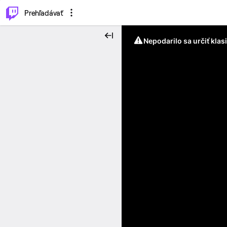
..
⌥
P
Prehľadávať
Nepodarilo sa určiť klas