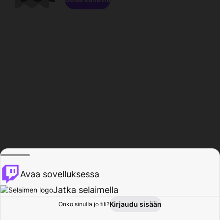
Avaa sovelluksessa
Jatka selaimella
Kirjaudu sisään
Onko sinulla jo tili?
Koti
Selaa
Toiminta
Profiili