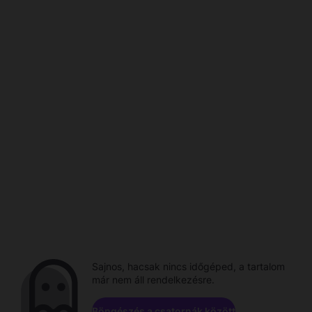
Sajnos, hacsak nincs időgéped, a tartalom
már nem áll rendelkezésre.
Böngészés a csatornák között