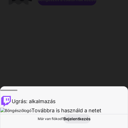
Ugrás: alkalmazás
Továbbra is használd a netet
Bejelentkezés
Már van fiókod?
Főoldal
Böngészés
Tevékenység
Profil