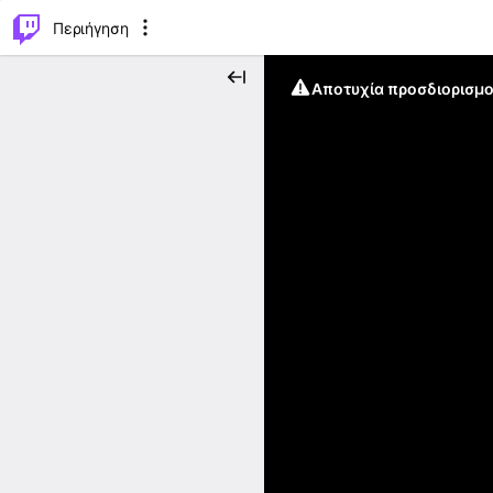
..
⌥
P
Περιήγηση
Αποτυχία προσδιορισμο