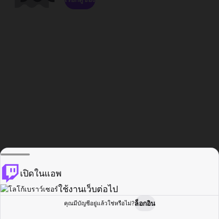
เปิดในแอพ
ใช้งานเว็บต่อไป
ล็อกอิน
คุณมีบัญชีอยู่แล้วใช่หรือไม่?
หน้าแรก
เรียกดู
กิจกรรม
โปรไฟล์