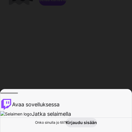
Avaa sovelluksessa
Jatka selaimella
Kirjaudu sisään
Onko sinulla jo tili?
Koti
Selaa
Toiminta
Profiili