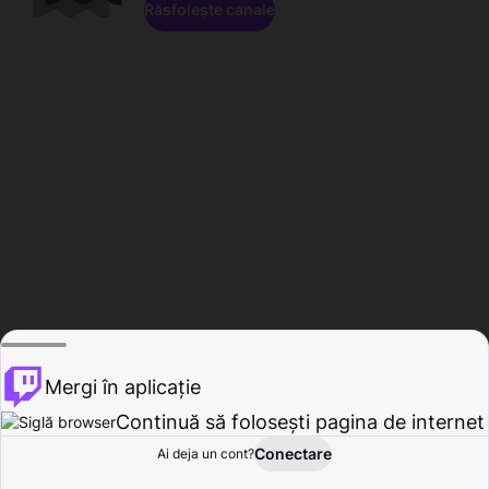
Răsfoiește canale
Mergi în aplicație
Continuă să folosești pagina de internet
Conectare
Ai deja un cont?
Acasă
Răsfoire
Activitate
Profil