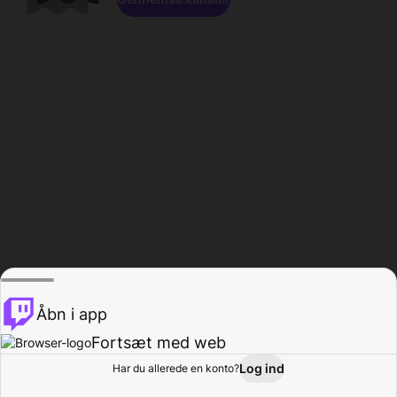
Åbn i app
Fortsæt med web
Log ind
Har du allerede en konto?
Hjem
Gennemse
Aktivitet
Profil